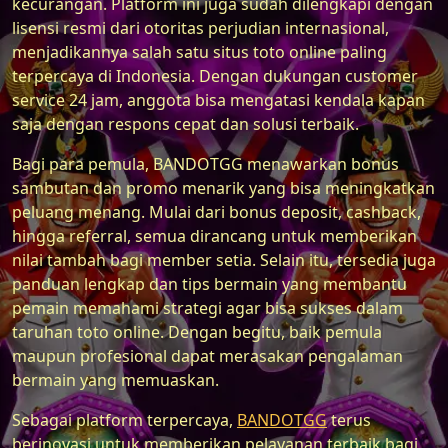
kecurangan. Platform ini juga sudah dilengkapi dengan
lisensi resmi dari otoritas perjudian internasional,
menjadikannya salah satu situs toto online paling
terpercaya di Indonesia. Dengan dukungan customer
service 24 jam, anggota bisa mengatasi kendala kapan
saja dengan respons cepat dan solusi terbaik.
Bagi para pemula, BANDOTGG menawarkan bonus
sambutan dan promo menarik yang bisa meningkatkan
peluang menang. Mulai dari bonus deposit, cashback,
hingga referral, semua dirancang untuk memberikan
nilai tambah bagi member setia. Selain itu, tersedia juga
panduan lengkap dan tips bermain yang membantu
pemain memahami strategi agar bisa sukses dalam
taruhan toto online. Dengan begitu, baik pemula
maupun profesional dapat merasakan pengalaman
bermain yang memuaskan.
Sebagai platform terpercaya,
BANDOTGG
terus
berinovasi untuk memberikan pelayanan terbaik bagi