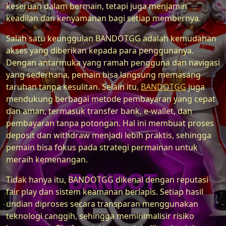
keseruan dalam bermain, tetapi juga menjamin
keadilan dan kenyamanan bagi setiap membernya.
Salah satu keunggulan BANDOTGG adalah kemudahan
akses yang diberikan kepada para penggunanya.
Dengan antarmuka yang ramah pengguna dan navigasi
yang sederhana, pemain bisa langsung memasang
taruhan tanpa kesulitan. Selain itu,
BANDOTGG
juga
mendukung berbagai metode pembayaran yang cepat
dan aman, termasuk transfer bank, e-wallet, dan
pembayaran tanpa potongan. Hal ini membuat proses
deposit dan withdraw menjadi lebih praktis, sehingga
pemain bisa fokus pada strategi permainan untuk
meraih kemenangan.
Tidak hanya itu, BANDOTGG dikenal dengan reputasi
fair play dan sistem keamanan berlapis. Setiap hasil
undian diproses secara transparan menggunakan
teknologi canggih, sehingga meminimalisir risiko