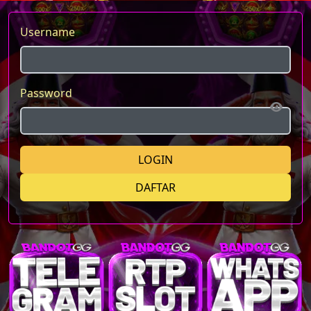
Username
Password
LOGIN
DAFTAR