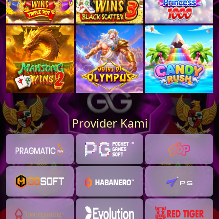
Provider Kami