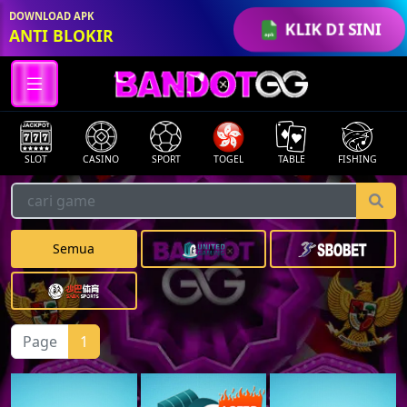
DOWNLOAD APK
KLIK DI SINI
ANTI BLOKIR
SLOT
CASINO
SPORT
TOGEL
TABLE
FISHING
Semua
Page
1