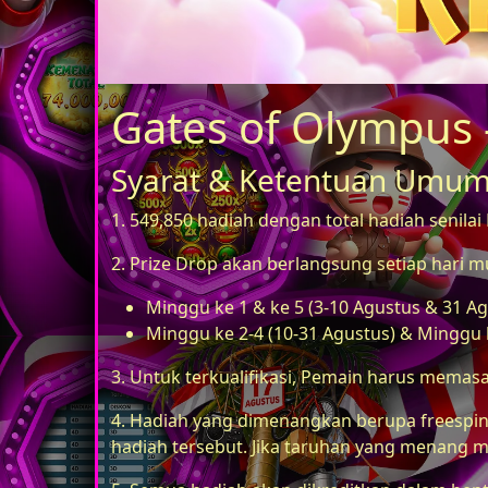
Gates of Olympus -
Syarat & Ketentuan Umu
1. 549,850 hadiah dengan total hadiah senila
2. Prize Drop akan berlangsung setiap hari m
Minggu ke 1 & ke 5 (3-10 Agustus & 31 Ag
Minggu ke 2-4 (10-31 Agustus) & Minggu k
3. Untuk terkualifikasi, Pemain harus mema
4. Hadiah yang dimenangkan berupa freesp
hadiah tersebut. Jika taruhan yang menang mel