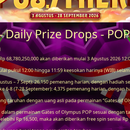
 Daily Prize Drops - POP
m
i Rp 68,780,250,000 akan diberikan mulai 3 Agustus 2026 12
ulai pukul 12:00 hingga 11:59 keesokan harinya (WIB) sela
ustus – 7 Sept): 26,150 pemenang harian, dengan hadiah seni
e 6-8 (7-28 September): 4,375 pemenang harian, dengan had
sang taruhan dengan uang asli pada permainan “Gates of O
in dalam permainan Gates of Olympus POP sesuai dengan
ebihi Rp 16,500, maka akan diberikan free spin senilai Rp 