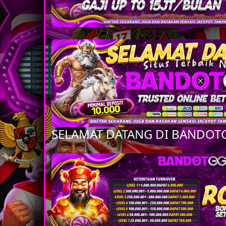
SELAMAT DATANG DI BANDOT