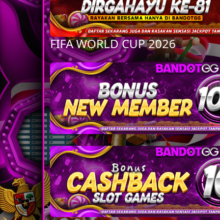
FIFA WORLD CUP 2026