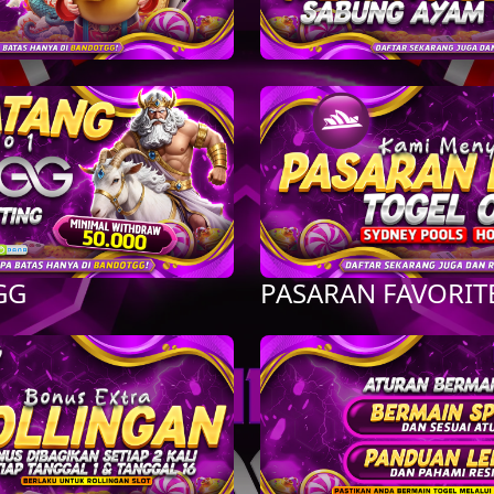
GG
PASARAN FAVORIT