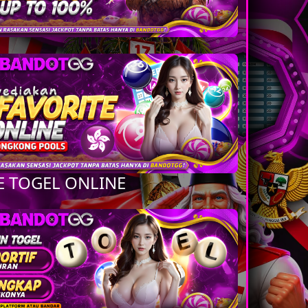
E TOGEL ONLINE