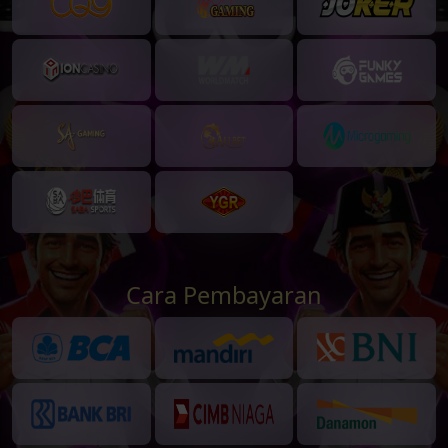
Cara Pembayaran