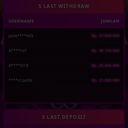
5 LAST WITHDRAW
USERNAME
JUMLAH
A****ro7
Rp. 48.150.000
A****st18
Rp. 25.650.000
****rCool56
Rp. 21.800.000
****Gamer21
Rp. 39.300.000
Rizky****r14
Rp. 25.350.000
5 LAST DEPOSIT