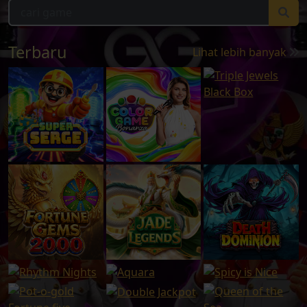
Terbaru
Lihat lebih banyak