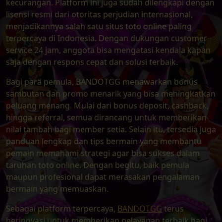
kecurangan. Platform ini juga sudah dilengkapi dengan
lisensi resmi dari otoritas perjudian internasional,
menjadikannya salah satu situs toto online paling
terpercaya di Indonesia. Dengan dukungan customer
service 24 jam, anggota bisa mengatasi kendala kapan
saja dengan respons cepat dan solusi terbaik.
Bagi para pemula, BANDOTGG menawarkan bonus
sambutan dan promo menarik yang bisa meningkatkan
peluang menang. Mulai dari bonus deposit, cashback,
hingga referral, semua dirancang untuk memberikan
nilai tambah bagi member setia. Selain itu, tersedia juga
panduan lengkap dan tips bermain yang membantu
pemain memahami strategi agar bisa sukses dalam
taruhan toto online. Dengan begitu, baik pemula
maupun profesional dapat merasakan pengalaman
bermain yang memuaskan.
Sebagai platform terpercaya,
BANDOTGG
terus
berinovasi untuk memberikan pelayanan terbaik bagi