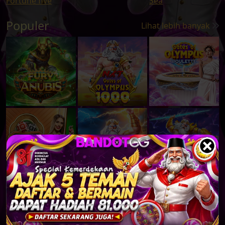
Populer
Lihat lebih banyak