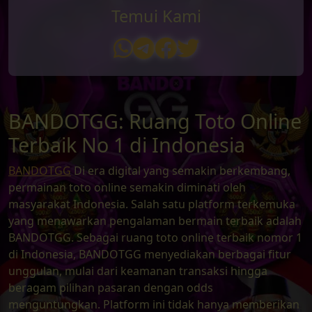
Temui Kami
BANDOTGG: Ruang Toto Online
Terbaik No 1 di Indonesia
BANDOTGG
Di era digital yang semakin berkembang,
permainan toto online semakin diminati oleh
masyarakat Indonesia. Salah satu platform terkemuka
yang menawarkan pengalaman bermain terbaik adalah
BANDOTGG. Sebagai ruang toto online terbaik nomor 1
di Indonesia, BANDOTGG menyediakan berbagai fitur
unggulan, mulai dari keamanan transaksi hingga
beragam pilihan pasaran dengan odds
menguntungkan. Platform ini tidak hanya memberikan