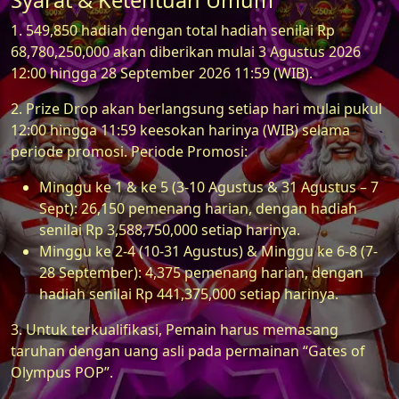
Syarat & Ketentuan Umum
1. 549,850 hadiah dengan total hadiah senilai Rp
68,780,250,000 akan diberikan mulai 3 Agustus 2026
12:00 hingga 28 September 2026 11:59 (WIB).
2. Prize Drop akan berlangsung setiap hari mulai pukul
12:00 hingga 11:59 keesokan harinya (WIB) selama
periode promosi. Periode Promosi:
Minggu ke 1 & ke 5 (3-10 Agustus & 31 Agustus – 7
Sept): 26,150 pemenang harian, dengan hadiah
senilai Rp 3,588,750,000 setiap harinya.
Minggu ke 2-4 (10-31 Agustus) & Minggu ke 6-8 (7-
28 September): 4,375 pemenang harian, dengan
hadiah senilai Rp 441,375,000 setiap harinya.
3. Untuk terkualifikasi, Pemain harus memasang
taruhan dengan uang asli pada permainan “Gates of
Olympus POP”.