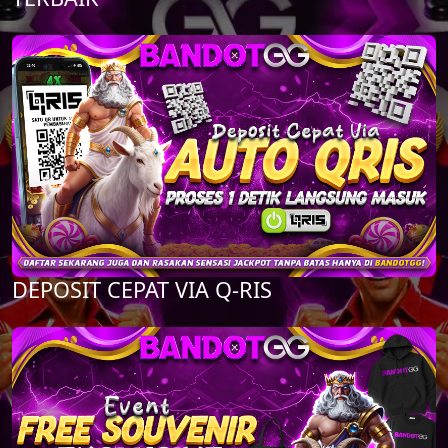
DEPOSIT CEPAT VIA Q-RIS