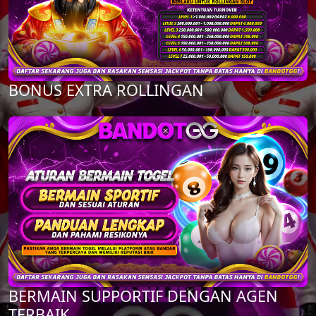
BONUS EXTRA ROLLINGAN
BERMAIN SUPPORTIF DENGAN AGEN
TERBAIK