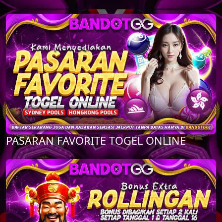
PASARAN FAVORITE TOGEL ONLINE